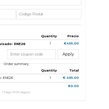
Quantity
Precio
1
€495.00
visado- ENE26
Apply
Order summary
Quantity
Total
o- ENE26
1
€ 495.00
€0.00
* Pago 100% Seguro